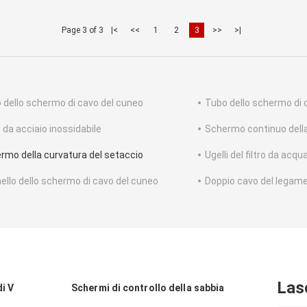
Page 3 of 3
|<
<<
1
2
3
>>
>|
 dello schermo di cavo del cuneo
Tubo dello schermo di 
o da acciaio inossidabile
Schermo continuo dell
rmo della curvatura del setaccio
Ugelli del filtro da acqu
ello dello schermo di cavo del cuneo
Doppio cavo del legame 
Las
i V
Schermi di controllo della sabbia