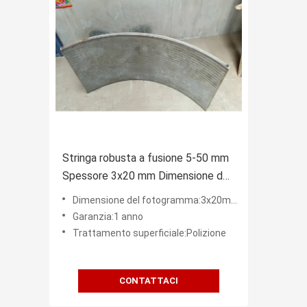
Stringa robusta a fusione 5-50 mm
Spessore 3x20 mm Dimensione del
telaio Larghezza 2,2-3,0 mm filo a
Dimensione del fotogramma:3x20mm, 4x40mm, 5x20mm, 5x40mm
cuneo filo di supporto
Garanzia:1 anno
Trattamento superficiale:Polizione
CONTATTACI