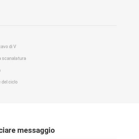
cavo di V
a scanalatura
a
del ciclo
ciare messaggio