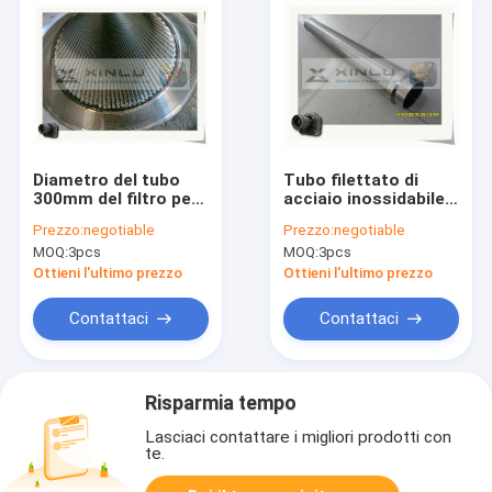
Diametro del tubo
Tubo filettato di
300mm del filtro per
acciaio inossidabile
pozzi dell'acqua
di Johnson Rust
Prezzo:
negotiable
Prezzo:
negotiable
profonda di acciaio
Resistant Pipe SS321
MOQ:
3pcs
MOQ:
3pcs
inossidabile non
316 per il filtro dalla
magnetico
pompa
Ottieni l'ultimo prezzo
Ottieni l'ultimo prezzo
Contattaci
Contattaci
Risparmia tempo
Lasciaci contattare i migliori prodotti con
te.