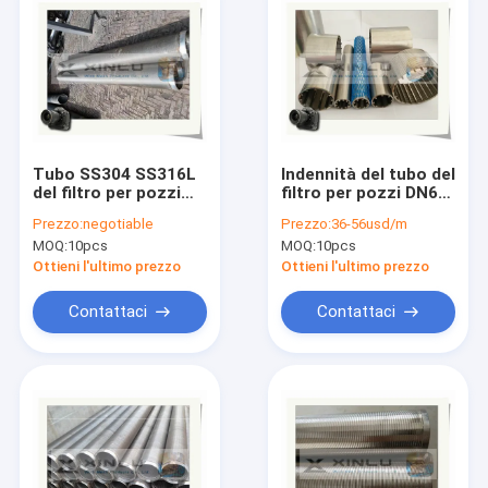
Tubo SS304 SS316L
Indennità del tubo del
del filtro per pozzi
filtro per pozzi DN60
dell'acqua avvolto
tubo dello schermo
Prezzo:
negotiable
Prezzo:
36-56usd/m
cavo trapezoidale
scanalato 50 micron
MOQ:
10pcs
MOQ:
10pcs
con il giunto del filo
per la bevanda
Ottieni l'ultimo prezzo
Ottieni l'ultimo prezzo
Contattaci
Contattaci
Casa
Prodotti
Circa noi