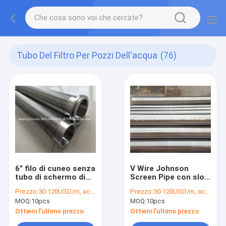
Tubo Del Filtro Per Pozzi Dell'acqua
(76)
6" filo di cuneo senza
V Wire Johnson
tubo di schermo di
Screen Pipe con slot
pozzo di acqua
continuo per filtro di
Prezzo:
30-120USD/m, according to the specification
Prezzo:
30-120USD/m, according to the specification
magnetica per il
pozzo d'acqua
MOQ:
10pcs
MOQ:
10pcs
controllo della
sabbia di
Ottieni l'ultimo prezzo
Ottieni l'ultimo prezzo
perforazione di pozzi