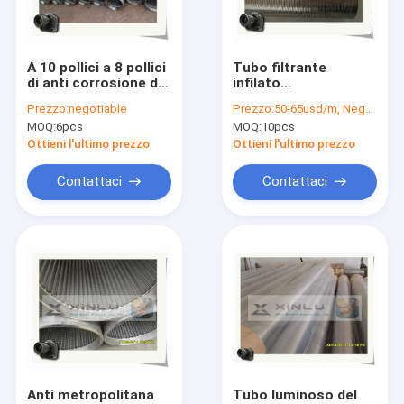
Giro della fabbrica
Controllo di qualità
A 10 pollici a 8 pollici
Tubo filtrante
di anti corrosione di
infilato
Contattici
Johnson Water Well
d'asciugamento
Prezzo:
negotiable
Prezzo:
50-65usd/m, Negotiable according to the specification
Screen Pipe del cavo
dell'acqua di
MOQ:
6pcs
MOQ:
10pcs
di V
Johnson
Notizie
Groundwater SS304
Ottieni l'ultimo prezzo
Ottieni l'ultimo prezzo
del tubo del metallo
Casi
Contattaci
Contattaci
Tubo del filtro per pozzi dell'acqua
Tubo dello schermo di cavo del cuneo
Tubo dello schermo di cavo di V
Il cavo ha avvolto gli schermi
Anti metropolitana
Tubo luminoso del