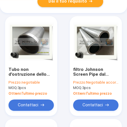
Dai il tuo requisito
Tubo non
filtro Johnson
d'ostruzione dello
Screen Pipe dal
schermo di cavo del
motore di corrosione
Prezzo:
negotiable
Prezzo:
Negotiable according to the specification
cuneo di controllo
del tubo del cavo del
MOQ:
3pcs
MOQ:
3pcs
della sabbia del tubo
cuneo di 95mm anti
FOTI del filtro per
Ottieni l'ultimo prezzo
Ottieni l'ultimo prezzo
pozzi dell'acqua
Contattaci
Contattaci