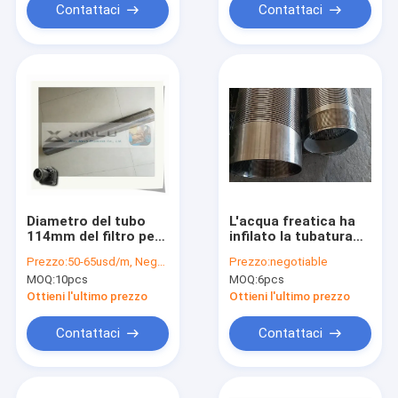
Contattaci
Contattaci
Diametro del tubo
L'acqua freatica ha
114mm del filtro per
infilato la tubatura
pozzi dell'acqua del
d'acciaio ad alta
Prezzo:
50-65usd/m, Negotiable according to the specification
Prezzo:
negotiable
cavo del cuneo non
resistenza di
MOQ:
10pcs
MOQ:
6pcs
ostruito per
lunghezza del tubo
asciugare
d'acciaio 5.8m
Ottieni l'ultimo prezzo
Ottieni l'ultimo prezzo
Contattaci
Contattaci