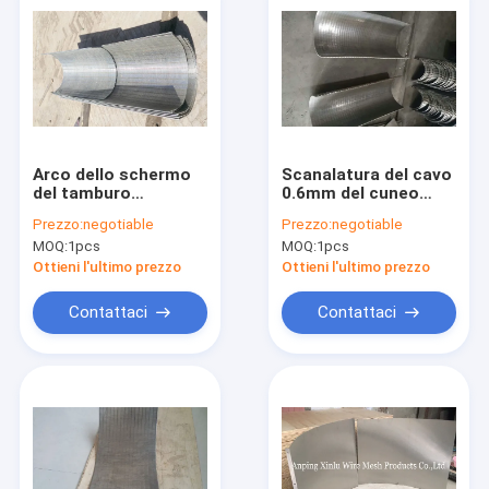
Arco dello schermo
Scanalatura del cavo
del tamburo
0.6mm del cuneo
dell'acqua di scarico
dello schermo della
Prezzo:
negotiable
Prezzo:
negotiable
del cavo del cuneo di
curvatura del
MOQ:
1pcs
MOQ:
1pcs
profilo 120 gradi non
setaccio del filtrante
che ostruiscono
dell'arco per
Ottieni l'ultimo prezzo
Ottieni l'ultimo prezzo
l'attrezzatura
dell'acqua di scarico
Contattaci
Contattaci
Casa
Prodotti
Circa noi