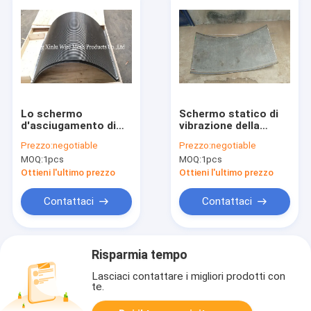
Lo schermo
Schermo statico di
d'asciugamento di
vibrazione della
acciaio inossidabile
curvatura del
Prezzo:
negotiable
Prezzo:
negotiable
riveste lo schermo di
setaccio un'anti
MOQ:
1pcs
MOQ:
1pcs
pannelli curvo del
ruggine da 45 gradi
tamburo dell'acqua di
per il filtraggio
Ottieni l'ultimo prezzo
Ottieni l'ultimo prezzo
scarico
industriale
Contattaci
Contattaci
Risparmia tempo
Lasciaci contattare i migliori prodotti con
te.