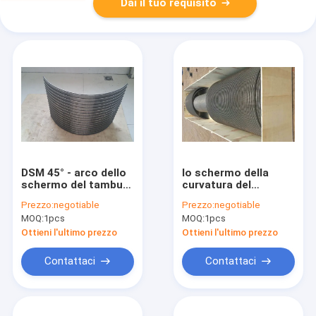
Dai il tuo requisito
DSM 45° - arco dello
lo schermo della
schermo del tamburo
curvatura del
del cavo del cuneo
setaccio di larghezza
Prezzo:
negotiable
Prezzo:
negotiable
120° che setaccia il
di 2000mm ha
MOQ:
1pcs
MOQ:
1pcs
filtro Johnson Wedge
curvato setacciando
Wire Screen dal cavo
le reti metalliche
Ottieni l'ultimo prezzo
Ottieni l'ultimo prezzo
scanalatura di 1mm -
di 0.25mm
Contattaci
Contattaci