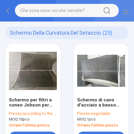
Schermo Della Curvatura Del Setaccio
(25)
Schermo per filtri a
Schermo di cavo
cuneo Johson per
d'acciaio a basso
l'industria dell'amido
tenore di carbonio di
Prezzo:
according to the specification
Prezzo:
negotiable
con telaio da 5x20
Johnson Static Sieve
MOQ:
10pcs
MOQ:
1pcs
mm
Bend Screen DSM V
Ottieni l'ultimo prezzo
Ottieni l'ultimo prezzo