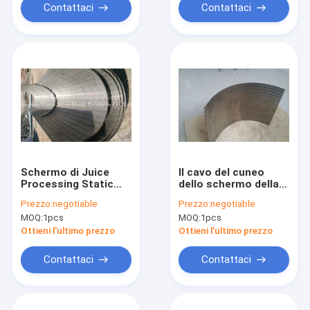
Contattaci
Contattaci
Schermo di Juice
Il cavo del cuneo
Processing Static
dello schermo della
Wedge Wire del filtro
curvatura del
Prezzo:
negotiable
Prezzo:
negotiable
dal setaccio 304L
setaccio di
MOQ:
1pcs
MOQ:
1pcs
degli ss 304
trattamento dei
rifiuti ha curvato il
Ottieni l'ultimo prezzo
Ottieni l'ultimo prezzo
filtro a sipario
parabolico
Contattaci
Contattaci