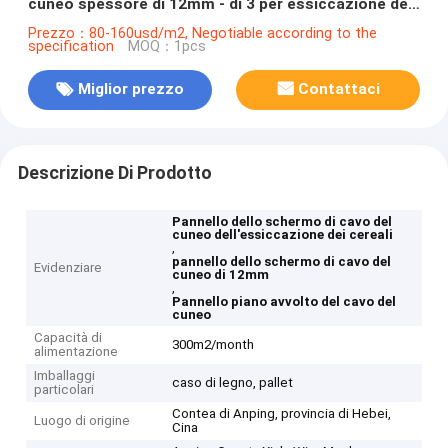
cuneo spessore di 12mm - di 3 per essiccazione dei
cereali
Prezzo：80-160usd/m2, Negotiable according to the
specification
MOQ：1pcs
Miglior prezzo
Contattaci
Descrizione Di Prodotto
Pannello dello schermo di cavo del
cuneo dell'essiccazione dei cereali
,
pannello dello schermo di cavo del
Evidenziare
cuneo di 12mm
,
Pannello piano avvolto del cavo del
cuneo
Capacità di
300m2/month
alimentazione
Imballaggi
caso di legno, pallet
particolari
Contea di Anping, provincia di Hebei,
Luogo di origine
Cina