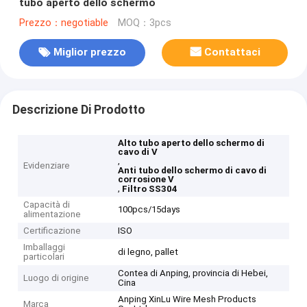
tubo aperto dello schermo
Prezzo：negotiable
MOQ：3pcs
Miglior prezzo
Contattaci
Descrizione Di Prodotto
Alto tubo aperto dello schermo di
cavo di V
,
Evidenziare
Anti tubo dello schermo di cavo di
corrosione V
,
Filtro SS304
Capacità di
100pcs/15days
alimentazione
Certificazione
ISO
Imballaggi
di legno, pallet
particolari
Contea di Anping, provincia di Hebei,
Luogo di origine
Cina
Anping XinLu Wire Mesh Products
Marca